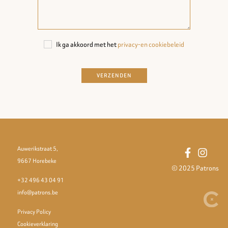
Ik ga akkoord met het
privacy-en
cookiebeleid
VERZENDEN
Auwerikstraat 5,
9667 Horebeke
© 2025 Patrons
+32 496 43 04 91
info@patrons.be
Privacy Policy
Cookieverklaring