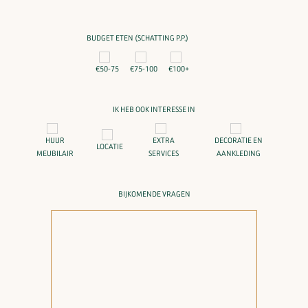
BUDGET ETEN (SCHATTING P.P.)
€50-75
€75-100
€100+
IK HEB OOK INTERESSE IN
HUUR
EXTRA
DECORATIE EN
LOCATIE
MEUBILAIR
SERVICES
AANKLEDING
BIJKOMENDE VRAGEN