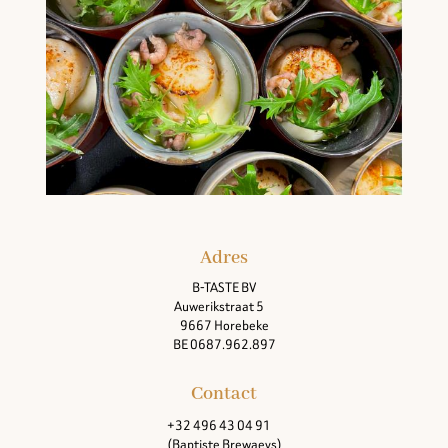
Adres
B-TASTE BV
Auwerikstraat 5
9667 Horebeke
BE 0687.962.897
Contact
+32 496 43 04 91
(Baptiste Brewaeys)